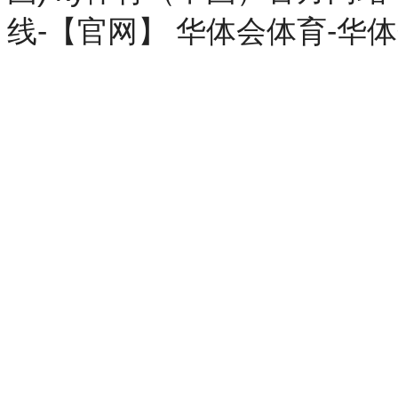
线-【官网】
华体会体育-华体