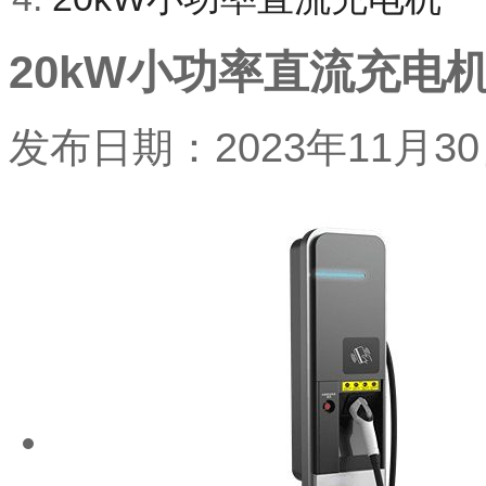
20kW小功率直流充电
发布日期：
2023年11月3