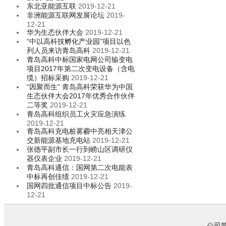
东北亚能源互联
2019-12-21
非洲能源互联网发展论坛
2019-
12-21
华为生态伙伴大会
2019-12-21
“中以高科技孵化产业园”项目以色
列人员来访青岛高科
2019-12-21
青岛高科中标国家电网公司输变电
项目2017年第二次变电设备（含电
缆）招标采购
2019-12-21
“因聚而生” 青岛高科荣获华为中国
生态伙伴大会2017年优秀合作伙伴
二等奖
2019-12-21
青岛高科组织员工火灾应急演练
2019-12-21
青岛高科充电桩雾霾中亮相天津公
交新能源基地充电站
2019-12-21
张德平副市长一行到崂山区调研仪
器仪表企业
2019-12-21
青岛高科通信：国网第二次电能表
中标再创佳绩
2019-12-21
国网四批通信项目中标公告
2019-
12-21
公司