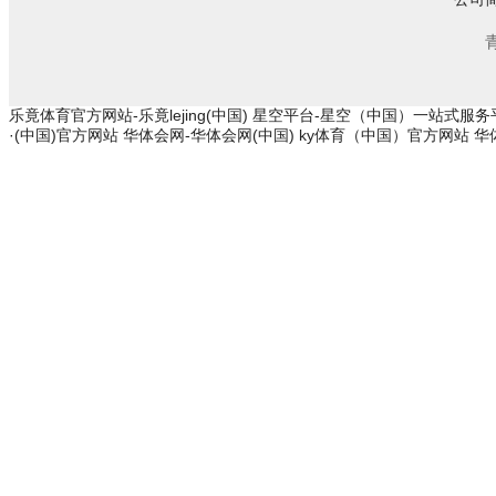
乐竟体育官方网站-乐竟lejing(中国)
星空平台-星空（中国）一站式服务
·(中国)官方网站
华体会网-华体会网(中国)
ky体育（中国）官方网站
华