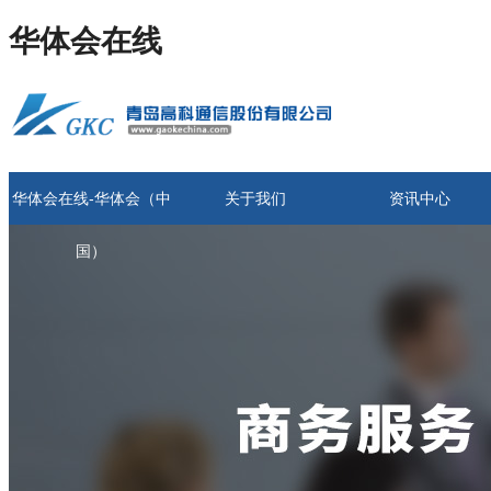
华体会在线
华体会在线-华体会（中
关于我们
资讯中心
国）