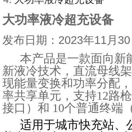
大功率液冷超充设备
发布日期：
2023年11月3
本产品
是
一款面向新
新液冷技术，直流母线架
现能量变换和功率分配，
率共享单元，支持
12
路枪
接口）和
10
个普通终端
适
用于城市快充站、