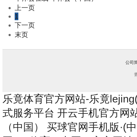
上一页
1
下一页
末页
公司
乐竟体育官方网站-乐竟lejing
式服务平台
开云手机官方网站
（中国）
买球官网手机版·(