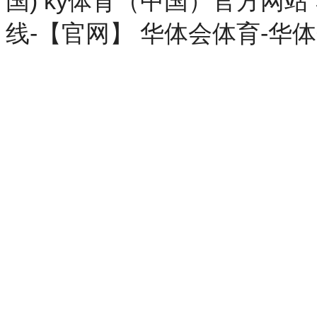
国)
ky体育（中国）官方网站
线-【官网】
华体会体育-华体