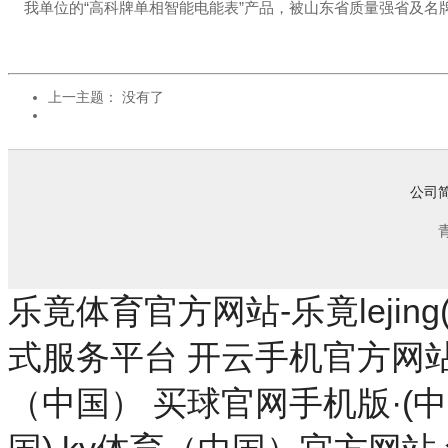
我单位的“高科牌单相智能电能表”产品，被山东省质量强省及名牌
上一主题： 没有了
公司
乐竟体育官方网站-乐竟lejing
式服务平台
开云手机官方网站
（中国）
买球官网手机版·(