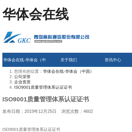
华体会在线
华体会在线-华体会（中
关于我们
资讯中心
您现在的位置：
华体会在线-华体会（中国）
国）
公司荣誉
企业资质
ISO9001质量管理体系认证证书
ISO9001质量管理体系认证证书
发布日期：
2019年12月25日
浏览次数：
4602
ISO9001质量管理体系认证证书