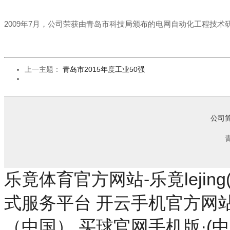
2009年7月，公司荣获由青岛市科技局颁布的电网自动化工程技术
上一主题：
青岛市2015年度工业50强
公司
乐竟体育官方网站-乐竟lejing
式服务平台
开云手机官方网站
（中国）
买球官网手机版·(