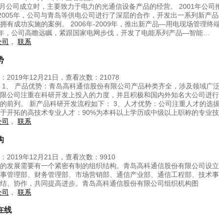
年8月公司成立时，主要致力于电力的光通信设备产品的经营。 2001年
年-2005年，公司与青岛等供电公司进行了深层的合作，开发出一系列新
拥有成功实施的案例。 2006年-2009年，推出新产品—用电现场管理终
14年，公司高瞻远瞩，紧跟国家电网步伐，开发了电能系列产品—智能…
公司
，
联系
势
2019年12月21日，查看次数：21078
 1、 产品优势：青岛高科通信股份有限公司产品种类齐全，涉及领域广
限公司注重在科研开发上投入的力度，并且积极和国内外知名大公司进行
的前列。 新产品科研开发流程如下： 3、人才优势：公司注重人才的选
于开拓的高技术专业人才：90%为本科以上学历或中级以上职称的专业
公司
，
联系
构
：2019年12月21日，查看次数：9910
的发展需要有一个紧密有制的组织结构。青岛高科通信股份有限公司设立
事管理部、财务管理部、市场营销部、通信产业部、通信工程部、技术事
结、协作，共同提高进步。青岛高科通信股份有限公司组织机构图
公司
，
联系
在线