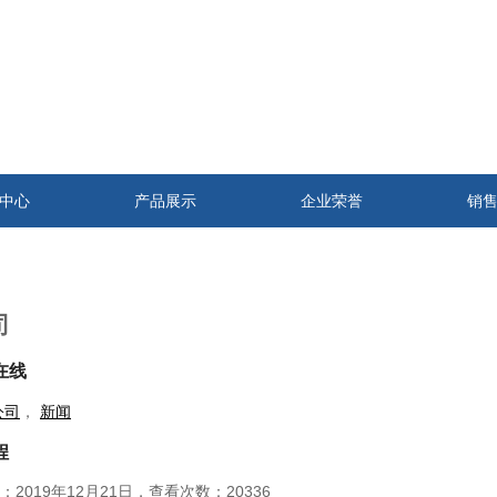
中心
产品展示
企业荣誉
销
司
在线
公司
，
新闻
程
2019年12月21日，查看次数：20336