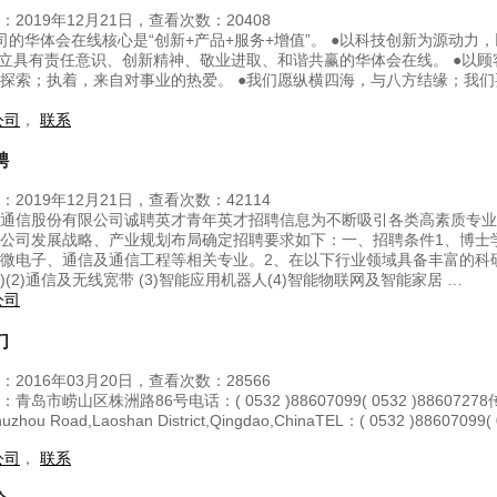
2019年12月21日，查看次数：20408
司的华体会在线核心是“创新+产品+服务+增值”。 ●以科技创新为源动
建立具有责任意识、创新精神、敬业进取、和谐共赢的华体会在线。 ●以
探索；执着，来自对事业的热爱。 ●我们愿纵横四海，与八方结缘；我们
公司
，
联系
聘
2019年12月21日，查看次数：42114
通信股份有限公司诚聘英才青年英才招聘信息为不断吸引各类高素质专业
公司发展战略、产业规划布局确定招聘要求如下：一、招聘条件1、博士
微电子、通信及通信工程等相关专业。2、在以下行业领域具备丰富的科研
)(2)通信及无线宽带 (3)智能应用机器人(4)智能物联网及智能家居 …
公司
们
2016年03月20日，查看次数：28566
岛市崂山区株洲路86号电话：( 0532 )88607099( 0532 )88607278传真
uzhou Road,Laoshan District,Qingdao,ChinaTEL：( 0532 )8860709
公司
，
联系