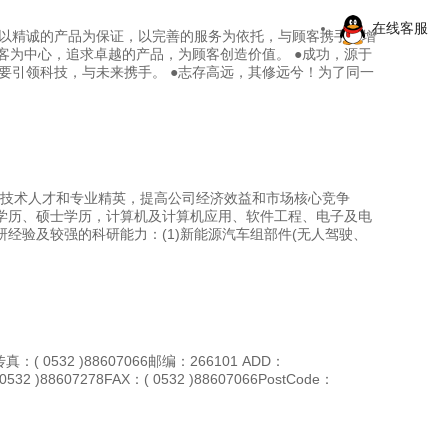
在线客服
力，以精诚的产品为保证，以完善的服务为依托，与顾客携手共增
顾客为中心，追求卓越的产品，为顾客创造价值。 ●成功，源于
要引领科技，与未来携手。 ●志存高远，其修远兮！为了同一
技术人才和专业精英，提高公司经济效益和市场核心竞争
学历、硕士学历，计算机及计算机应用、软件工程、电子及电
经验及较强的科研能力：(1)新能源汽车组部件(无人驾驶、
：( 0532 )88607066邮编：266101 ADD：
9( 0532 )88607278FAX：( 0532 )88607066PostCode：