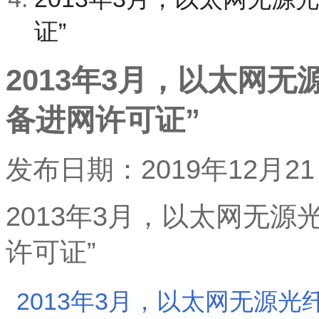
证”
2013年3月，以太网
备进网许可证”
发布日期：
2019年12月2
2013年3月，以太网无
许可证”
2013年3月，以太网无源