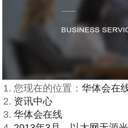
您现在的位置：
华体会在线
资讯中心
华体会在线
2013年3月，以太网无