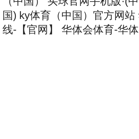
（中国）
买球官网手机版·(
国)
ky体育（中国）官方网站
线-【官网】
华体会体育-华体